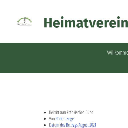
Heimatverein
Willkomm
Beitritt zum Fränkischen Bund
Von
Robert Engel
Datum des Beitrags August 2021