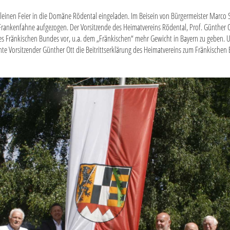
kleinen Feier in die Domäne Rödental eingeladen. Im Beisein von Bürgermeister Marco
rankenfahne aufgezogen. Der Vorsitzende des Heimatvereins Rödental, Prof. Günther Ot
 des Fränkischen Bundes vor, u.a. dem „Fränkischen“ mehr Gewicht in Bayern zu geben. 
hte Vorsitzender Günther Ott die Beitrittserklärung des Heimatvereins zum Fränkischen