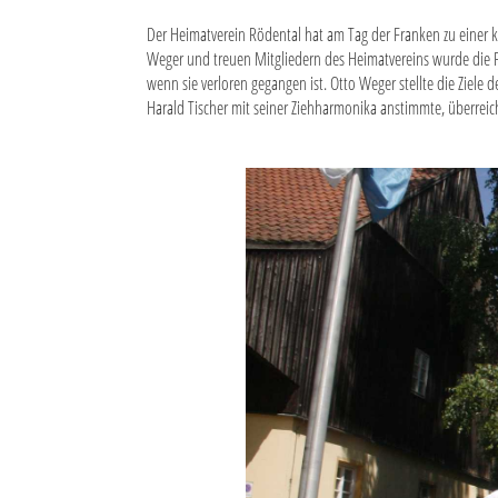
Der Heimatverein Rödental hat am Tag der Franken zu einer 
Weger und treuen Mitgliedern des Heimatvereins wurde die F
wenn sie verloren gegangen ist. Otto Weger stellte die Ziele
Harald Tischer mit seiner Ziehharmonika anstimmte, überreic