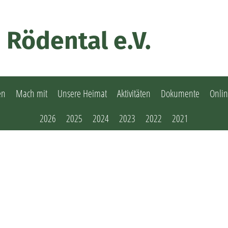
 Rödental e.V.
en
Mach mit
Unsere Heimat
Aktivitäten
Dokumente
Onli
2026
2025
2024
2023
2022
2021